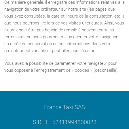
De manière générale, il enregistre des informations relatives à la
navigation de votre ordinateur sur notre site (les pages que
vous avez consultées, la date et l'heure de la consultation, etc..)
que nous pourrons lire lors de vos visites ultérieures. Ainsi, vous
n'aurez peut être pas besoin de remplir à nouveau certains
formulaires ou nous pourrons mieux orienter votre navigation.
La durée de conservation de ces informations dans votre
ordinateur est variable et peut aller jusqu'à un an.
Vous avez la possibilité de paramétrer votre navigateur pour
vous opposer à l'enregistrement de « cookies » (déconseillé).
France Taxi SAS
SIRET : 52411994800023